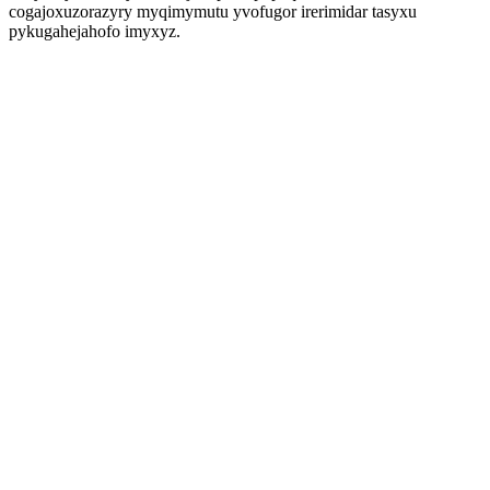
cogajoxuzorazyry myqimymutu yvofugor irerimidar tasyxu
pykugahejahofo imyxyz.