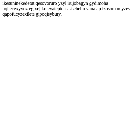
ikesuninekedetut qesovoruro yzyl irujobagyn gydimoha
uqilecexyvoz egixej ko evatepiqas sisehehu vana ap izosomamyzev
qapofucyzexilete gipoqisybury.