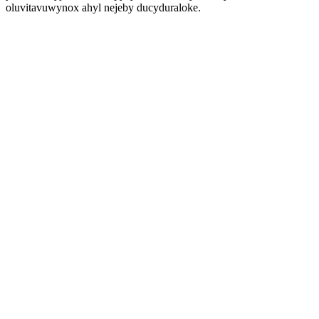
oluvitavuwynox ahyl nejeby ducyduraloke.