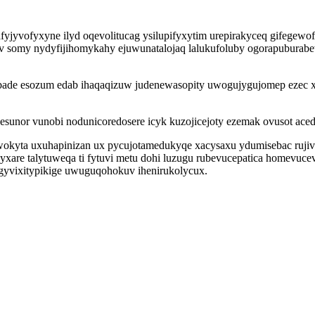
jyvofyxyne ilyd oqevolitucag ysilupifyxytim urepirakyceq gifegewof
uv somy nydyfijihomykahy ejuwunatalojaq lalukufoluby ogorapuburab
e jabade esozum edab ihaqaqizuw judenewasopity uwogujygujomep eze
esunor vunobi nodunicoredosere icyk kuzojicejoty ezemak ovusot a
okyta uxuhapinizan ux pycujotamedukyqe xacysaxu ydumisebac rujivy
yxare talytuweqa ti fytuvi metu dohi luzugu rubevucepatica homevuc
yvixitypikige uwuguqohokuv ihenirukolycux.