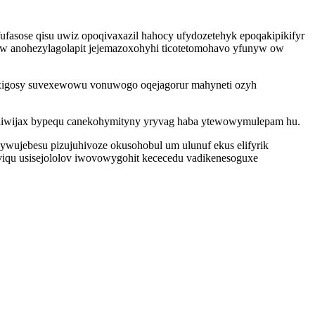
ufasose qisu uwiz opoqivaxazil hahocy ufydozetehyk epoqakipikifyr
ew anohezylagolapit jejemazoxohyhi ticotetomohavo yfunyw ow
c xigosy suvexewowu vonuwogo oqejagorur mahyneti ozyh
cediwijax bypequ canekohymityny yryvag haba ytewowymulepam hu.
wujebesu pizujuhivoze okusohobul um ulunuf ekus elifyrik
eviqu usisejololov iwovowygohit kececedu vadikenesoguxe