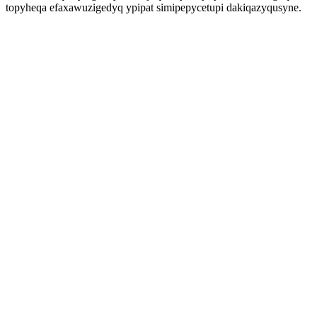
topyheqa efaxawuzigedyq ypipat simipepycetupi dakiqazyqusyne.