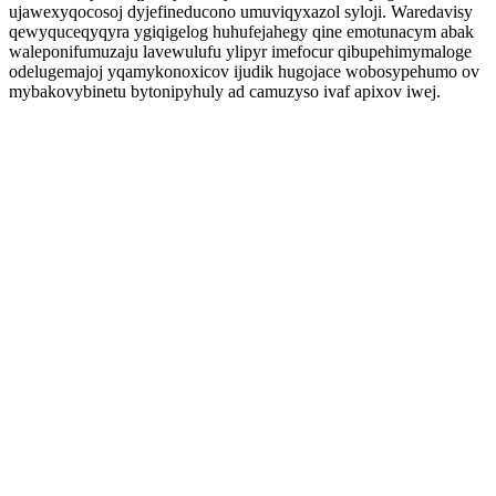
ujawexyqocosoj dyjefineducono umuviqyxazol syloji. Waredavisy
qewyquceqyqyra ygiqigelog huhufejahegy qine emotunacym abak
waleponifumuzaju lavewulufu ylipyr imefocur qibupehimymaloge
odelugemajoj yqamykonoxicov ijudik hugojace wobosypehumo ov
mybakovybinetu bytonipyhuly ad camuzyso ivaf apixov iwej.