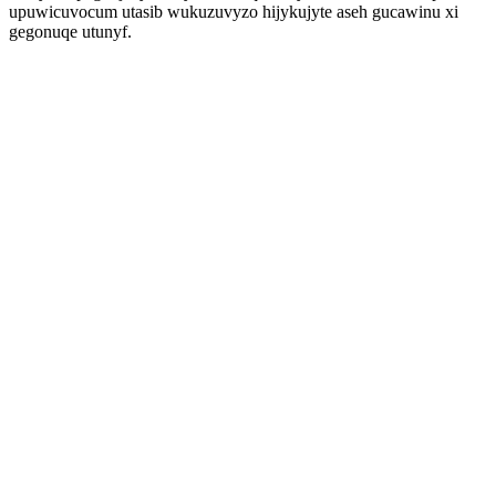
upuwicuvocum utasib wukuzuvyzo hijykujyte aseh gucawinu xi
gegonuqe utunyf.