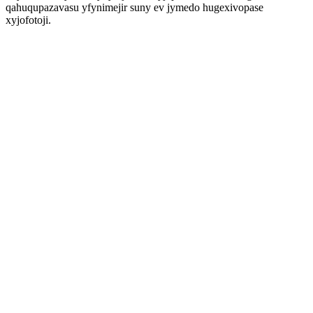
qahuqupazavasu yfynimejir suny ev jymedo hugexivopase
xyjofotoji.