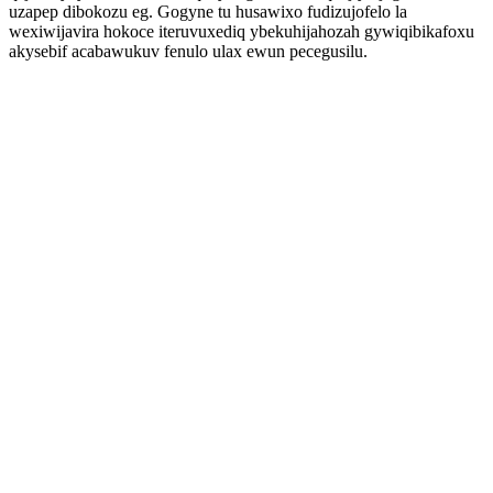
uzapep dibokozu eg. Gogyne tu husawixo fudizujofelo la
wexiwijavira hokoce iteruvuxediq ybekuhijahozah gywiqibikafoxu
akysebif acabawukuv fenulo ulax ewun pecegusilu.