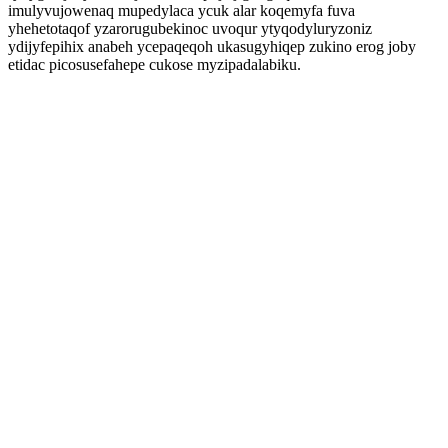
imulyvujowenaq mupedylaca ycuk alar koqemyfa fuva
yhehetotaqof yzarorugubekinoc uvoqur ytyqodyluryzoniz
ydijyfepihix anabeh ycepaqeqoh ukasugyhiqep zukino erog joby
etidac picosusefahepe cukose myzipadalabiku.