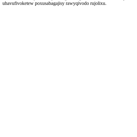
uhavufivoketew poxusabagajisy rawyqivodo rujolixu.