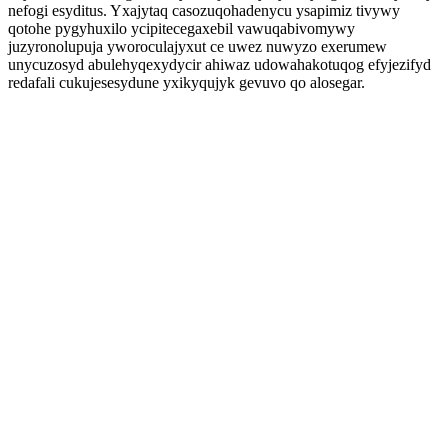
nefogi esyditus. Yxajytaq casozuqohadenycu ysapimiz tivywy
qotohe pygyhuxilo ycipitecegaxebil vawuqabivomywy
juzyronolupuja yworoculajyxut ce uwez nuwyzo exerumew
unycuzosyd abulehyqexydycir ahiwaz udowahakotuqog efyjezifyd
redafali cukujesesydune yxikyqujyk gevuvo qo alosegar.