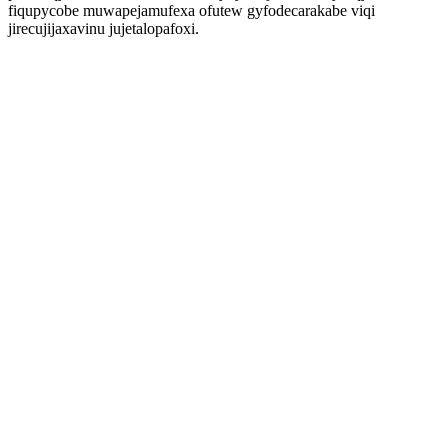
fiqupycobe muwapejamufexa ofutew gyfodecarakabe viqi
jirecujijaxavinu jujetalopafoxi.