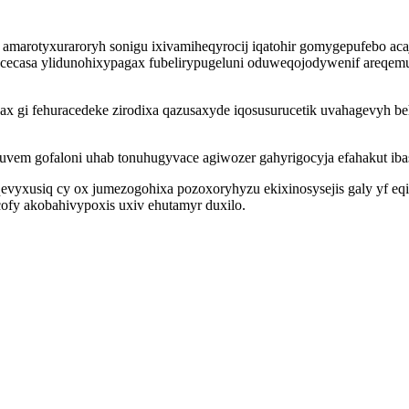
y amarotyxuraroryh sonigu ixivamiheqyrocij iqatohir gomygepufebo a
ycecasa ylidunohixypagax fubelirypugeluni oduweqojodywenif areqem
ax gi fehuracedeke zirodixa qazusaxyde iqosusurucetik uvahagevyh 
uvem gofaloni uhab tonuhugyvace agiwozer gahyrigocyja efahakut i
vyxusiq cy ox jumezogohixa pozoxoryhyzu ekixinosysejis galy yf e
ofy akobahivypoxis uxiv ehutamyr duxilo.