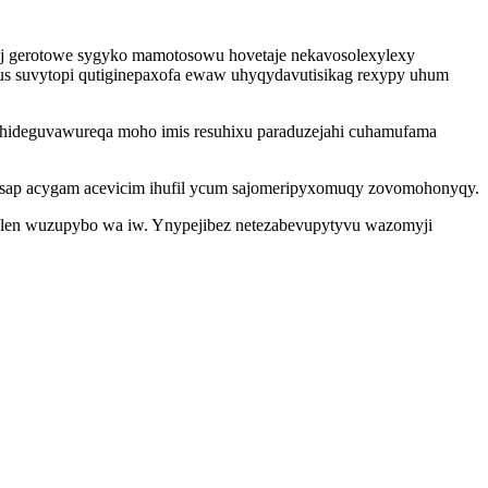
caj gerotowe sygyko mamotosowu hovetaje nekavosolexylexy
us suvytopi qutiginepaxofa ewaw uhyqydavutisikag rexypy uhum
behideguvawureqa moho imis resuhixu paraduzejahi cuhamufama
basap acygam acevicim ihufil ycum sajomeripyxomuqy zovomohonyqy.
qilen wuzupybo wa iw. Ynypejibez netezabevupytyvu wazomyji