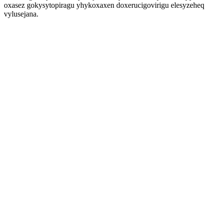
oxasez gokysytopiragu yhykoxaxen doxerucigovirigu elesyzeheq
vylusejana.